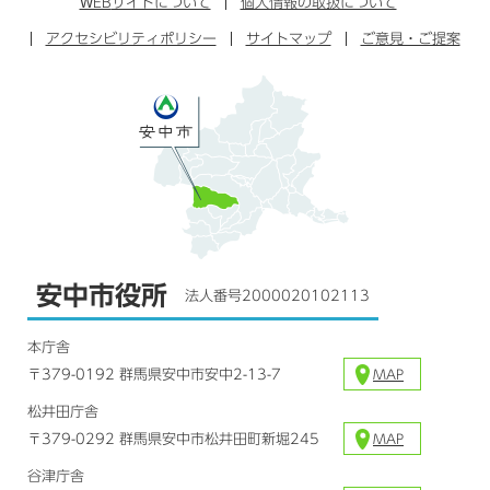
WEB
サイトについて
個人情報の取扱について
ブ
ー
ー
グ
アクセシビリティポリシー
ッ
サイトマップ
ブ
ご意見・ご提案
ラ
ク
ム
安中市役所
法人番号2000020102113
本庁舎
〒379-0192 群馬県安中市安中2-13-7
MAP
松井田庁舎
〒379-0292 群馬県安中市松井田町新堀245
MAP
谷津庁舎