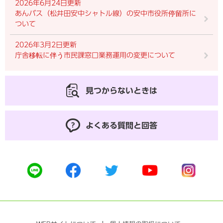
2026年6月24日更新
あんバス（松井田安中シャトル線）の安中市役所停留所に
ついて
2026年3月2日更新
庁舎移転に伴う市民課窓口業務運用の変更について
見つからないときは
よくある質問と回答
公
公
公
公
公
式
式
式
式
式
ラ
フ
ツ
ユ
イ
イ
ェ
イ
ー
ン
ン
イ
ッ
チ
ス
ス
タ
ュ
タ