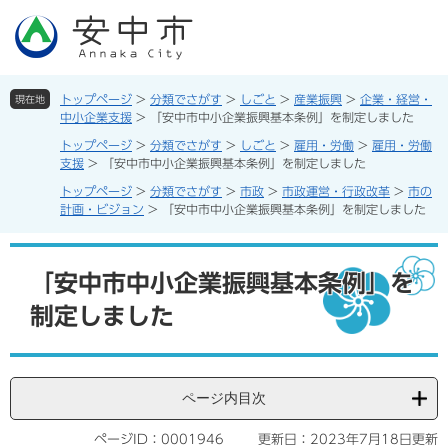
ペ
メ
ー
ニ
ジ
ュ
の
ー
先
を
トップページ
>
分類でさがす
>
しごと
>
産業振興
>
企業・経営・
現在地
頭
飛
中小企業支援
>
「安中市中小企業振興基本条例」を制定しました
で
ば
トップページ
>
分類でさがす
>
しごと
>
雇用・労働
>
雇用・労働
す。
し
支援
>
「安中市中小企業振興基本条例」を制定しました
て
トップページ
>
分類でさがす
>
市政
>
市政運営・行政改革
>
市の
本
計画・ビジョン
>
「安中市中小企業振興基本条例」を制定しました
文
へ
本
文
「安中市中小企業振興基本条例」を
制定しました
ページ内目次
ページID：0001946
更新日：2023年7月18日更新