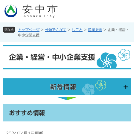
ペ
メ
ー
ニ
ジ
ュ
の
ー
先
を
トップページ
>
分類でさがす
>
しごと
>
産業振興
>
企業・経営・
現在地
頭
飛
中小企業支援
で
ば
す。
し
本
て
文
企業・経営・中小企業支援
本
文
へ
新着情報
おすすめ情報
2024年4月1日更新