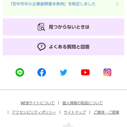
「安中市中小企業振興基本条例」を制定しました
見つからないときは
よくある質問と回答
公
公
公
公
公
式
式
式
式
式
ラ
フ
ツ
ユ
イ
イ
ェ
イ
ー
ン
ン
イ
ッ
チ
ス
ス
タ
ュ
タ
WEB
サイトについて
個人情報の取扱について
ブ
ー
ー
グ
アクセシビリティポリシー
ッ
サイトマップ
ブ
ご意見・ご提案
ラ
ク
ム