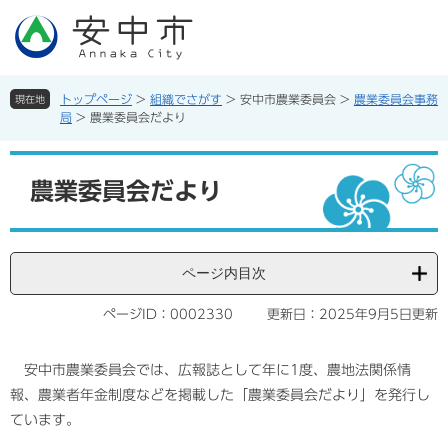
ペ
メ
ー
ニ
ジ
ュ
の
ー
先
を
トップページ
>
組織でさがす
>
安中市農業委員会
>
農業委員会事務
現在地
頭
飛
局
>
農業委員会だより
で
ば
す。
し
本
て
文
農業委員会だより
本
文
へ
ページ内目次
ページID：0002330
更新日：2025年9月5日更新
安中市農業委員会では、広報誌として年に1度、農地法関係情
報、農業者年金制度などを掲載した「農業委員会だより」を発行し
ています。