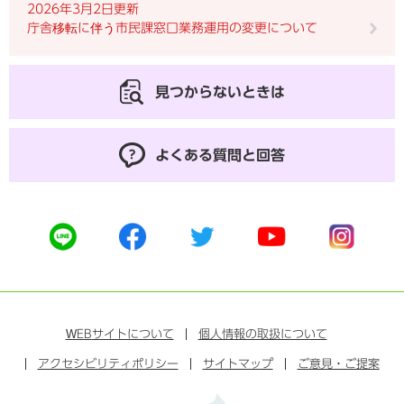
2026年3月2日更新
庁舎移転に伴う市民課窓口業務運用の変更について
見つからないときは
よくある質問と回答
公
公
公
公
公
式
式
式
式
式
ラ
フ
ツ
ユ
イ
イ
ェ
イ
ー
ン
ン
イ
ッ
チ
ス
ス
タ
ュ
タ
WEB
サイトについて
個人情報の取扱について
ブ
ー
ー
グ
アクセシビリティポリシー
ッ
サイトマップ
ブ
ご意見・ご提案
ラ
ク
ム