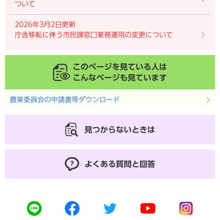
ついて
2026年3月2日更新
庁舎移転に伴う市民課窓口業務運用の変更について
このページを見ている人は
こんなページも見ています
農業委員会の申請書等ダウンロード
見つからないときは
よくある質問と回答
公
公
公
公
公
式
式
式
式
式