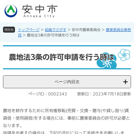
ペ
メ
ー
ニ
ジ
ュ
の
ー
先
を
トップページ
>
組織でさがす
>
安中市農業委員会
>
農業委員会事務
現在地
頭
飛
局
>
農地法3条の許可申請を行う時は
で
ば
す。
し
本
て
文
農地法3条の許可申請を行う時は
本
文
へ
ページ内目次
ページID：0002343
更新日：2023年7月18日更新
農地を耕作するために所有権移転(売買・交換・贈与)や貸し借り(賃
貸借・使用貸借)をする場合には、事前に農業委員会の許可が必要と
なります。
申請をお考えの場合は、下記の流れに沿って手続きをお願いしま