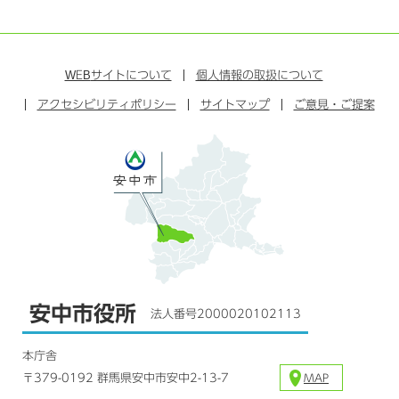
ラ
フ
ツ
ユ
イ
イ
ェ
イ
ー
ン
ン
イ
ッ
チ
ス
ス
タ
ュ
タ
WEB
サイトについて
個人情報の取扱について
ブ
ー
ー
グ
アクセシビリティポリシー
ッ
サイトマップ
ブ
ご意見・ご提案
ラ
ク
ム
安中市役所
法人番号2000020102113
本庁舎
〒379-0192 群馬県安中市安中2-13-7
MAP