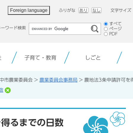
Foreign language
ふりがな
あり
なし
文字サイズ
検
すべて
キーワード検索
ページ
索
PDF
対
象
祉
子育て・教育
しごと
中市農業委員会
>
農業委員会事務局
>
農地法3条申請許可を
数
を得るまでの日数