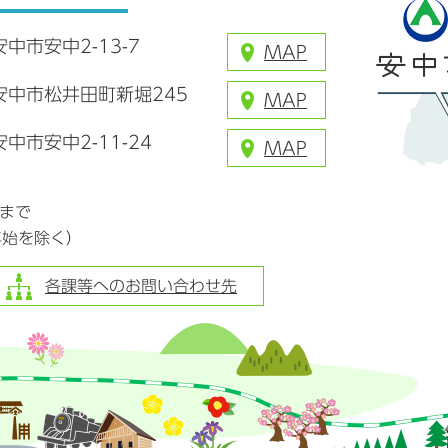
安中市安中2-13-7
MAP
県安中市松井田町新堀245
MAP
安中市安中2-11-24
MAP
分まで
年始を除く）
各課等へのお問い合わせ先