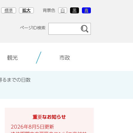
標準
拡大
背景色
白
黒
青
ページID検索
観光
市政
得るまでの日数
重要なお知らせ
2026年8月5日更新