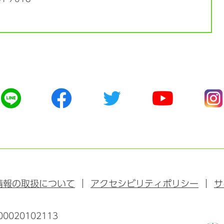
公
公
公
公
公
式
式
式
式
式
ラ
フ
ツ
ユ
イ
イ
ェ
イ
ー
ン
ン
イ
ッ
チ
ス
ス
タ
ュ
タ
ブ
ー
ー
グ
ッ
ブ
ラ
情報の取扱について
アクセシビリティポリシー
サ
ク
ム
0020102113