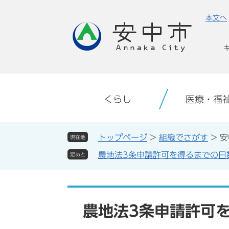
ペ
メ
本文へ
ー
ニ
ジ
ュ
の
ー
先
を
頭
飛
で
ば
す。
し
くらし
医療・福
て
本
文
トップページ
>
組織でさがす
>
安
現在地
へ
農地法3条申請許可を得るまでの日
足あと
本
文
農地法3条申請許可