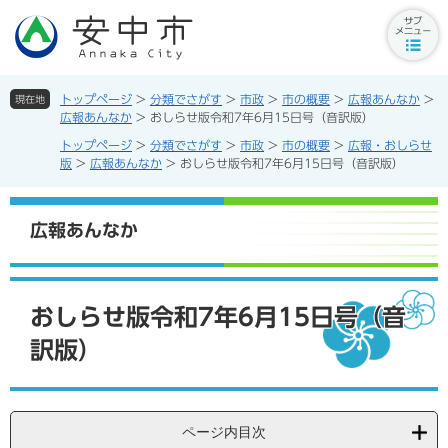
ペ
メ
ー
ニ
サ
ジ
ュ
ブ
の
ー
メ
先
を
トップページ
>
分類でさがす
>
市政
>
市の概要
>
広報あんなか
>
現在地
ニ
頭
飛
広報あんなか
>
おしらせ版令和7年6月15日号（音訳版）
ュ
で
ば
トップページ
>
分類でさがす
>
市政
>
市の概要
>
広報・おしらせ
ー
す。
し
版
>
広報あんなか
>
おしらせ版令和7年6月15日号（音訳版）
ボ
て
タ
本
ン
文
広報あんなか
へ
本
文
おしらせ版令和7年6月15日号（音
訳版）
ページ内目次