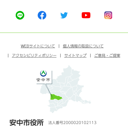
公
公
公
公
公
式
式
式
式
式
ラ
フ
ツ
ユ
イ
イ
ェ
イ
ー
ン
ン
イ
ッ
チ
ス
ス
タ
ュ
タ
WEB
サイトについて
個人情報の取扱について
ブ
ー
ー
グ
アクセシビリティポリシー
ッ
サイトマップ
ブ
ご意見・ご提案
ラ
ク
ム
安中市役所
法人番号2000020102113