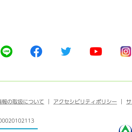
公
公
公
公
公
式
式
式
式
式
ラ
フ
ツ
ユ
イ
イ
ェ
イ
ー
ン
ン
イ
ッ
チ
ス
ス
タ
ュ
タ
ブ
ー
ー
グ
ッ
ブ
ラ
情報の取扱について
アクセシビリティポリシー
サ
ク
ム
0020102113