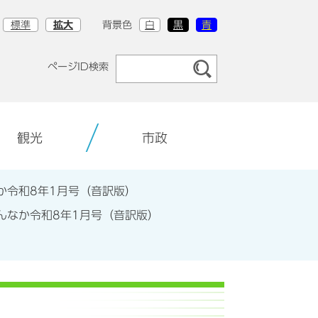
標準
拡大
背景色
白
黒
青
ページID検索
観光
市政
か令和8年1月号（音訳版）
んなか令和8年1月号（音訳版）