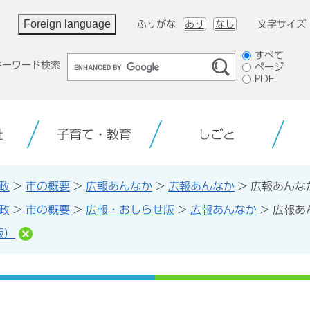
Foreign language
ふりがな
あり
なし
文字サイズ
検
すべて
キーワード検索
ページ
索
PDF
対
象
祉
子育て・教育
しごと
政
>
市の概要
>
広報あんなか
>
広報あんなか
>
広報あんな
政
>
市の概要
>
広報・おしらせ版
>
広報あんなか
>
広報あ
版）