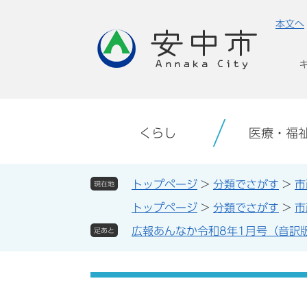
ペ
メ
本文へ
ー
ニ
ジ
ュ
の
ー
先
を
頭
飛
で
ば
す。
し
くらし
医療・福
て
本
文
トップページ
>
分類でさがす
>
市
現在地
へ
トップページ
>
分類でさがす
>
市
広報あんなか令和8年1月号（音訳
足あと