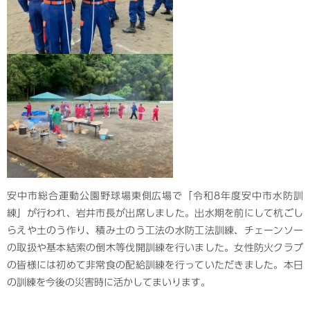
安中市総合運動公園野球場東側広場で「令和8年度安中市水防訓
練」が行われ、岩井市長が出席しました。出水期を前にして杭ごし
らえや土のう作り、積み土のう工法の水防工法訓練、チェーンソー
の取扱や基本結索の倒木等伐開訓練を行いました。女性防火クラブ
の皆様には初めて非常食の配給訓練を行っていただきました。本日
の訓練を今後の災害時に活かしてまいります。