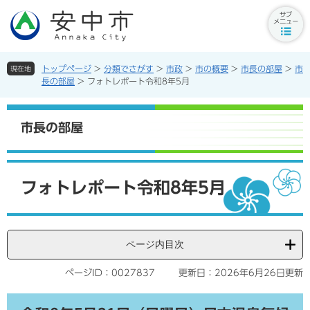
ペ
メ
ー
ニ
サ
ジ
ュ
ブ
の
ー
メ
先
を
トップページ
>
分類でさがす
>
市政
>
市の概要
>
市長の部屋
>
市
現在地
ニ
頭
飛
長の部屋
>
フォトレポート令和8年5月
ュ
で
ば
ー
す。
し
ボ
て
市長の部屋
タ
本
ン
文
へ
本
文
フォトレポート令和8年5月
ページ内目次
ページID：0027837
更新日：2026年6月26日更新