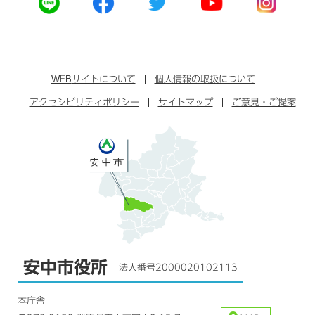
式
式
式
式
式
ラ
フ
ツ
ユ
イ
イ
ェ
イ
ー
ン
ン
イ
ッ
チ
ス
ス
タ
ュ
タ
WEB
サイトについて
個人情報の取扱について
ブ
ー
ー
グ
アクセシビリティポリシー
ッ
サイトマップ
ブ
ご意見・ご提案
ラ
ク
ム
安中市役所
法人番号2000020102113
本庁舎