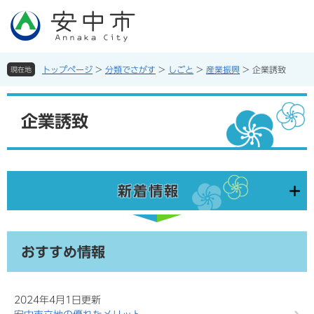
ペ
メ
ー
ニ
ジ
ュ
の
ー
先
を
トップページ
>
分類でさがす
>
しごと
>
産業振興
>
企業誘致
現在地
頭
飛
で
ば
本
す。
し
文
企業誘致
て
本
文
へ
新着情報
おすすめ情報
2024年4月1日更新