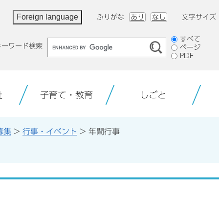
Foreign language
ふりがな
あり
なし
文字サイズ
検
すべて
キーワード検索
ページ
索
PDF
対
象
祉
子育て・教育
しごと
募集
>
行事・イベント
>
年間行事