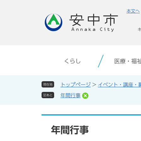
ペ
メ
本文へ
ー
ニ
ジ
ュ
の
ー
先
を
頭
飛
で
ば
す。
し
くらし
医療・福
て
本
文
トップページ
>
イベント・講座・
現在地
へ
年間行事
足あと
本
文
年間行事