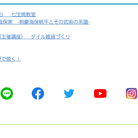
座） 七宝焼教室
海保家 -剣豪海保帆平とその武術の系譜-
（主催講座） タイル雑貨づくり
野で焼く！
公
公
公
公
公
式
式
式
式
式
ラ
フ
ツ
ユ
イ
イ
ェ
イ
ー
ン
ン
イ
ッ
チ
ス
ス
タ
ュ
タ
ブ
ー
ー
グ