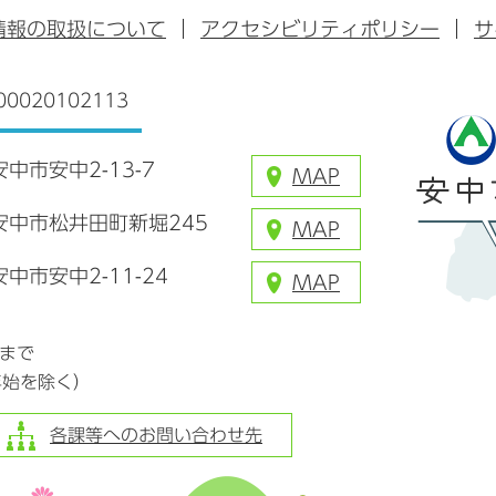
ッ
ブ
ラ
情報の取扱について
アクセシビリティポリシー
サ
ク
ム
0020102113
安中市安中2-13-7
MAP
県安中市松井田町新堀245
MAP
安中市安中2-11-24
MAP
分まで
年始を除く）
各課等へのお問い合わせ先