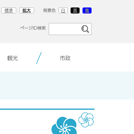
標準
拡大
背景色
白
黒
青
ページID検索
観光
市政