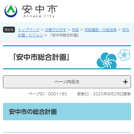
ペ
メ
ー
ニ
ジ
ュ
の
ー
先
を
トップページ
>
分類でさがす
>
市政
>
市政運営・行政改革
>
市の
現在地
頭
飛
計画・ビジョン
>
「安中市総合計画」
で
ば
す。
し
本
て
文
「安中市総合計画」
本
文
へ
ページ内目次
ページID：0001185
更新日：2025年8月29日更新
安中市の総合計画