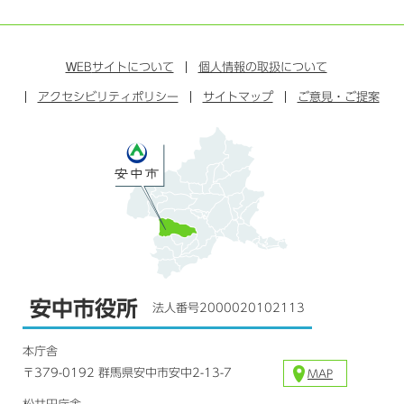
ラ
フ
ツ
ユ
イ
イ
ェ
イ
ー
ン
ン
イ
ッ
チ
ス
ス
タ
ュ
タ
WEB
サイトについて
個人情報の取扱について
ブ
ー
ー
グ
アクセシビリティポリシー
ッ
サイトマップ
ブ
ご意見・ご提案
ラ
ク
ム
安中市役所
法人番号2000020102113
本庁舎
〒379-0192 群馬県安中市安中2-13-7
MAP