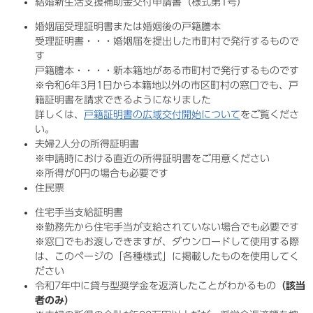
結婚新生活支援補助金交付申請書（様式第1号）
婚姻届受理証明書または婚姻後の戸籍謄本
受理証明書・・・婚姻届を提出した市町村で発行するもので
す
戸籍謄本・・・・新本籍地がある市町村で発行するものです
※令和6年3月1日から本籍地以外の市区町村の窓口でも、戸
籍証明書を請求できるようになりました
詳しくは、
戸籍証明書の広域交付開始について
をご覧くださ
い。
夫婦2人分の所得証明書
※申請時における直近の所得証明書をご用意ください
※所得が0円の場合も必要です
住民票
住宅手当支給証明書
※勤務先から住宅手当が支給されていない場合でも必要です
※窓口でもお渡しできますが、ダウンロードして使用する際
は、このページの「各種様式」に掲載したものを使用してく
ださい
令和7年中に貸与型奨学金を返済したことがわかるもの
（該当
者のみ）