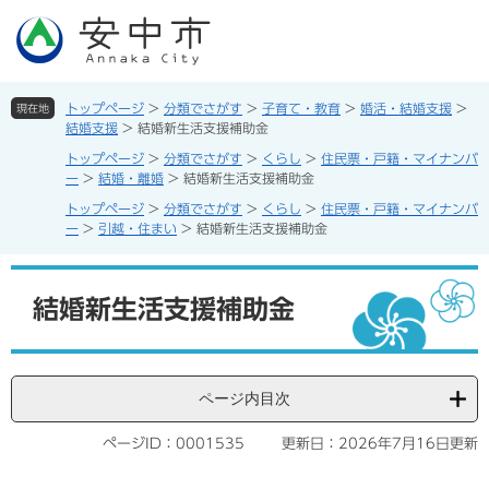
ペ
メ
ー
ニ
ジ
ュ
の
ー
先
を
トップページ
>
分類でさがす
>
子育て・教育
>
婚活・結婚支援
>
現在地
頭
飛
結婚支援
>
結婚新生活支援補助金
で
ば
トップページ
>
分類でさがす
>
くらし
>
住民票・戸籍・マイナンバ
す。
し
ー
>
結婚・離婚
>
結婚新生活支援補助金
て
トップページ
>
分類でさがす
>
くらし
>
住民票・戸籍・マイナンバ
本
ー
>
引越・住まい
>
結婚新生活支援補助金
文
へ
本
文
結婚新生活支援補助金
ページ内目次
ページID：0001535
更新日：2026年7月16日更新