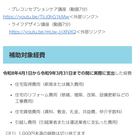
・プレコンセプションケア講座（動画7分）
https://youtu.be/TliJ0hG1kMw
＜外部リンク＞
・ライフデザイン講座（動画7分）
https://youtu.be/mUw-JjjXNXQ
＜外部リンク＞
補助対象経費
令和8年4月1日から令和9年3月31日までの間に実際に支出
した経費
住宅取得費用（新築または購入費用）
住宅のリフォーム費用（修繕、増築、改築、設備更新などの
工事費用）
住宅賃借費用（賃料、敷金、礼金、共益費、仲介手数料）
引越し費用（引越業者または運送業者に支払った費用）
（注1）1,000円未満の端数は切り捨てます