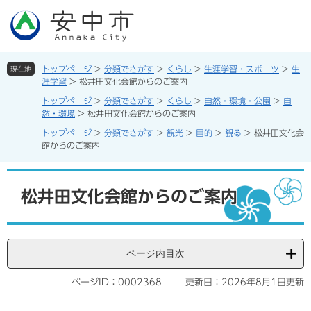
ペ
メ
ー
ニ
ジ
ュ
の
ー
先
を
トップページ
>
分類でさがす
>
くらし
>
生涯学習・スポーツ
>
生
現在地
頭
飛
涯学習
>
松井田文化会館からのご案内
で
ば
トップページ
>
分類でさがす
>
くらし
>
自然・環境・公園
>
自
す。
し
然・環境
>
松井田文化会館からのご案内
て
トップページ
>
分類でさがす
>
観光
>
目的
>
観る
>
松井田文化会
本
館からのご案内
文
へ
本
文
松井田文化会館からのご案内
ページ内目次
ページID：0002368
更新日：2026年8月1日更新