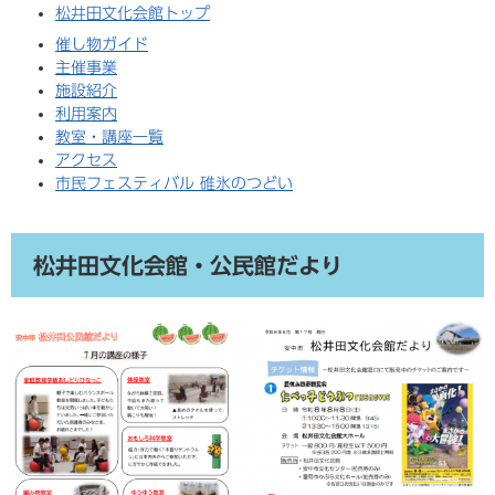
松井田文化会館トップ
催し物ガイド
主催事業
施設紹介
利用案内
教室・講座一覧
アクセス
市民フェスティバル 碓氷のつどい
松井田文化会館・公民館だより