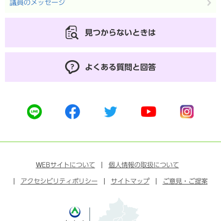
議員のメッセージ
見つからないときは
よくある質問と回答
公
公
公
公
公
式
式
式
式
式
ラ
フ
ツ
ユ
イ
イ
ェ
イ
ー
ン
ン
イ
ッ
チ
ス
ス
タ
ュ
タ
WEB
サイトについて
個人情報の取扱について
ブ
ー
ー
グ
アクセシビリティポリシー
ッ
サイトマップ
ブ
ご意見・ご提案
ラ
ク
ム