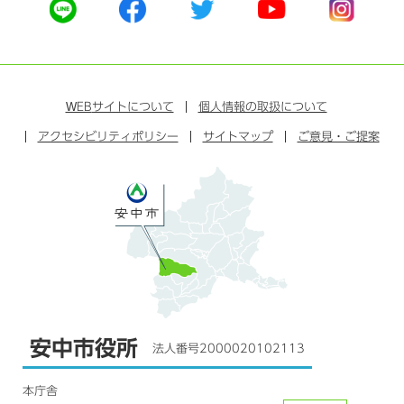
公
公
公
公
公
式
式
式
式
式
ラ
フ
ツ
ユ
イ
イ
ェ
イ
ー
ン
ン
イ
ッ
チ
ス
ス
タ
ュ
タ
WEB
サイトについて
個人情報の取扱について
ブ
ー
ー
グ
アクセシビリティポリシー
ッ
サイトマップ
ブ
ご意見・ご提案
ラ
ク
ム
安中市役所
法人番号2000020102113
本庁舎