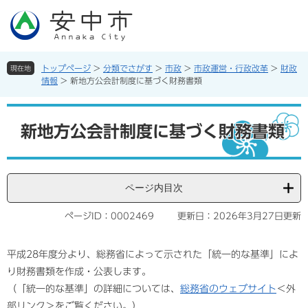
ペ
メ
ー
ニ
ジ
ュ
の
ー
先
を
トップページ
>
分類でさがす
>
市政
>
市政運営・行政改革
>
財政
現在地
頭
飛
情報
>
新地方公会計制度に基づく財務書類
で
ば
す。
し
本
て
文
新地方公会計制度に基づく財務書類
本
文
へ
ページ内目次
ページID：0002469
更新日：2026年3月27日更新
平成28年度分より、総務省によって示された「統一的な基準」によ
り財務書類を作成・公表します。
（「統一的な基準」の詳細については、
総務省のウェブサイト
＜外
部リンク＞
をご覧ください。）