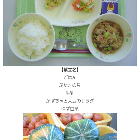
【献立名】
ごはん
ぶた丼の具
牛乳
かぼちゃと大豆のサラダ
ゆず白菜