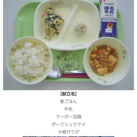
【献立名】
麦ごはん
牛乳
マーボー豆腐
ポークシュウマイ
大根サラダ