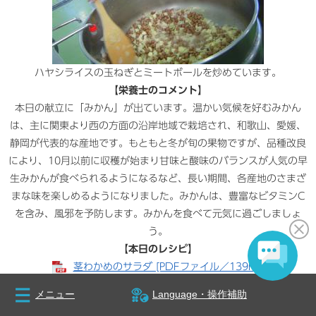
ハヤシライスの玉ねぎとミートボールを炒めています。
【栄養士のコメント】
本日の献立に「みかん」が出ています。温かい気候を好むみかん
は、主に関東より西の方面の沿岸地域で栽培され、和歌山、愛媛、
静岡が代表的な産地です。もともと冬が旬の果物ですが、品種改良
により、10月以前に収穫が始まり甘味と酸味のバランスが人気の早
生みかんが食べられるようになるなど、長い期間、各産地のさまざ
まな味を楽しめるようになりました。みかんは、豊富なビタミンC
を含み、風邪を予防します。みかんを食べて元気に過ごしましょ
う。​
【本日のレシピ】
茎わかめのサラダ [PDFファイル／139KB]
メニュー
Language・操作補助