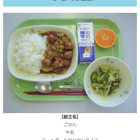
【献立名】
ごはん
牛乳