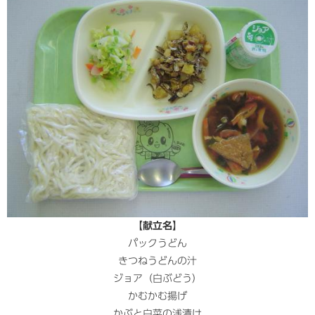
【献立名】
パックうどん
きつねうどんの汁
ジョア（白ぶどう）
かむかむ揚げ
かぶと白菜の浅漬け