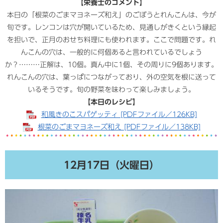
【栄養士のコメント】
本日の「根菜のごまマヨネーズ和え」のごぼうとれんこんは、今が
旬です。レンコンは穴が開いているため、見通しがきくという縁起
を担いで、正月のおせち料理にも使われます。ここで問題です。れ
んこんの穴は、一般的に何個あると言われているでしょう
か？………正解は、10個。真ん中に1個、その周りに9個あります。
れんこんの穴は、葉っぱにつながっており、外の空気を根に送って
いるそうです。旬の野菜を味わって楽しみましょう。
【本日のレシピ】
和風きのこスパゲッティ [PDFファイル／126KB]
根菜のごまマヨネーズ和え [PDFファイル／138KB]
12月17日（火曜日）