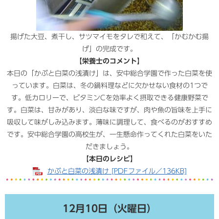
揚げた大豆、煮干し、サツマイモをタレで和えて、「かむかむ揚
げ」の完成です。
【栄養士のコメント】
本日の「かぶと白菜の浅漬け」は、安中総合学園で作った白菜を使
っています。白菜は、冬の鍋料理などに欠かせない食材の1つで
す。低カロリーで、ビタミンCを効率よく摂取できる健康野菜で
す。白菜は、甘みがあり、淡白な味ですが、肉や魚の旨味を上手に
吸収して味がしみ込みます。薄味に調理して、食べるのがおすすめ
です。安中総合学園の高校生が、一生懸命作ってくれた白菜をいた
だきましょう。​
【本日のレシピ】
かぶと白菜の浅漬け [PDFファイル／136KB]
12月10日（火曜日）