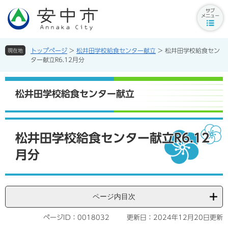
ペ
メ
ー
ニ
サ
ジ
ュ
ブ
の
ー
メ
先
を
トップページ
>
松井田学校給食センター献立
>
松井田学校給食セン
現在地
ニ
頭
飛
ター献立R6.12月分
ュ
で
ば
ー
す。
し
ボ
て
松井田学校給食センター献立
タ
本
ン
文
へ
本
文
松井田学校給食センター献立R6.12
月分
ページ内目次
ページID：0018032
更新日：2024年12月20日更新