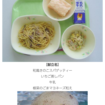
【献立名】
和風きのこスパゲッティー
いちご蒸しパン
牛乳
根菜のごまマヨネーズ和え