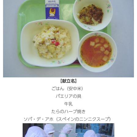
【献立名】
ごはん（安中米）
パエリアの具
牛乳
たらのハーブ焼き
ソパ・デ・アホ（スペインのニンニクスープ）