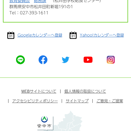
教育委員会
総務課
松井田学校給食センター
群馬県安中市松井田町新堀191の1
Tel：027-393-1611
Googleカレンダーへ登録
Yahoo!カレンダーへ登録
公
公
公
公
公
式
式
式
式
式
ラ
フ
ツ
ユ
イ
イ
ェ
イ
ー
ン
ン
イ
ッ
チ
ス
ス
タ
ュ
タ
WEB
サイトについて
個人情報の取扱について
ブ
ー
ー
グ
アクセシビリティポリシー
ッ
サイトマップ
ブ
ご意見・ご提案
ラ
ク
ム