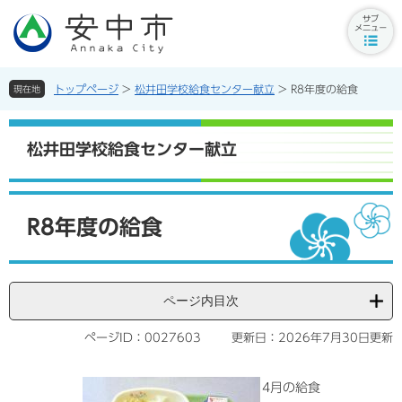
ペ
メ
ー
ニ
サ
ジ
ュ
ブ
の
ー
メ
先
を
トップページ
>
松井田学校給食センター献立
>
R8年度の給食
現在地
ニ
頭
飛
ュ
で
ば
ー
す。
し
松井田学校給食センター献立
ボ
て
タ
本
ン
文
本
へ
文
R8年度の給食
ページ内目次
ページID：0027603
更新日：2026年7月30日更新
4月の給食