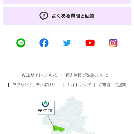
よくある質問と回答
公
公
公
公
公
式
式
式
式
式
ラ
フ
ツ
ユ
イ
イ
ェ
イ
ー
ン
ン
イ
ッ
チ
ス
ス
タ
ュ
タ
WEB
サイトについて
個人情報の取扱について
ブ
ー
ー
グ
アクセシビリティポリシー
ッ
サイトマップ
ブ
ご意見・ご提案
ラ
ク
ム