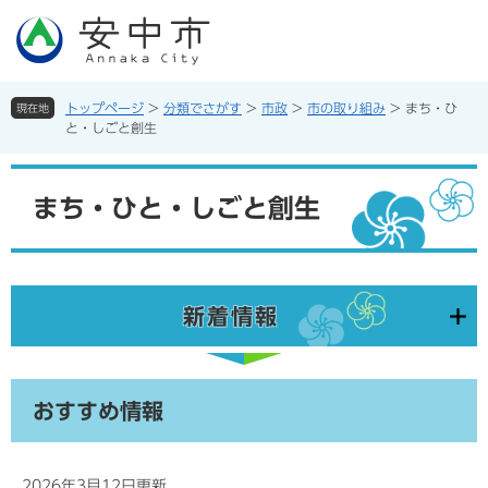
ペ
メ
ー
ニ
ジ
ュ
の
ー
先
を
トップページ
>
分類でさがす
>
市政
>
市の取り組み
>
まち・ひ
現在地
頭
飛
と・しごと創生
で
ば
す。
し
本
て
文
まち・ひと・しごと創生
本
文
へ
新着情報
おすすめ情報
2026年3月12日更新