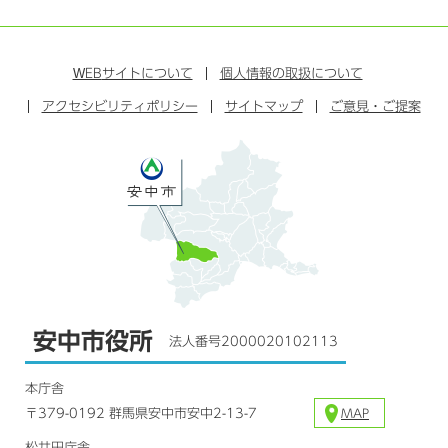
ラ
フ
ツ
ユ
イ
イ
ェ
イ
ー
ン
ン
イ
ッ
チ
ス
ス
タ
ュ
タ
WEB
サイトについて
個人情報の取扱について
ブ
ー
ー
グ
アクセシビリティポリシー
ッ
サイトマップ
ブ
ご意見・ご提案
ラ
ク
ム
安中市役所
法人番号2000020102113
本庁舎
〒379-0192 群馬県安中市安中2-13-7
MAP
松井田庁舎