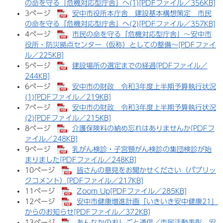
の命を守る「危機対応型庁舎」へ(1)[PDFファイル／356KB]
3ページ
安中市役所本庁舎 建設基本構想策定 市民
の命を守る「危機対応型庁舎」へ​(2)[PDFファイル／357KB]
4ページ
市民の命を守る「危機対応型庁舎」​～安中市
役所・防災拠点センター（仮称）としての整備～[PDFファイ
ル／225KB]
5ページ
建設場所の選定までの経過[PDFファイル／
244KB]
6ページ
安中市の財政 令和3年度上半期予算執行状況
(1)[PDFファイル／219KB]
7ページ
安中市の財政 令和3年度上半期予算執行状況
(2)[PDFファイル／215KB]
8ページ
介護保険料の納め忘れはありませんか[PDFフ
ァイル／248KB]
9ページ
乳がん検診・子宮頸がん検診の集団検診が始
まりました[PDFファイル／248KB]
10ページ
皆さんの意見をお聞かせください（パブリッ
クコメント）[PDFファイル／217KB]
11ページ
Zoom Up[PDFファイル／285KB]
12ページ
安中市健康増進計画「いきいき安中健康21」
からのお知らせ[PDFファイル／372KB]
13ページ
あんなかのおしごと通信／市民活動表彰 安