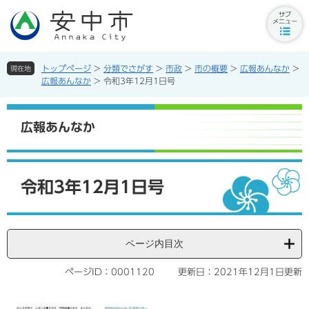
ペ
メ
ー
ニ
サ
ジ
ュ
ブ
の
ー
メ
先
を
トップページ
>
分類でさがす
>
市政
>
市の概要
>
広報あんなか
>
現在地
ニ
頭
飛
広報あんなか
>
令和3年12月1日号
ュ
で
ば
ー
す。
し
ボ
て
広報あんなか
タ
本
ン
文
へ
本
文
令和3年12月1日号
ページ内目次
ページID：0001120
更新日：2021年12月1日更新