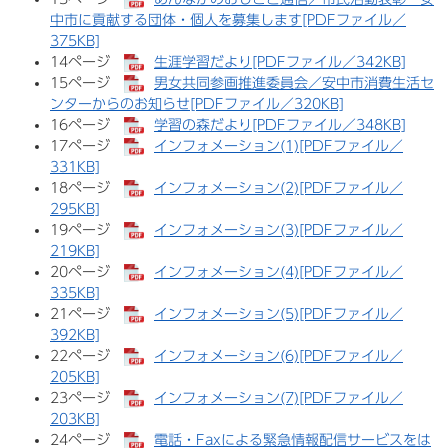
中市に貢献する団体・個人を募集します[PDFファイル／
375KB]
14ページ
生涯学習だより[PDFファイル／342KB]
15ページ
男女共同参画推進委員会／安中市消費生活セ
ンターからのお知らせ[PDFファイル／320KB]
16ページ
学習の森だより[PDFファイル／348KB]
17ページ
インフォメーション(1)[PDFファイル／
331KB]
18ページ
インフォメーション​(2)[PDFファイル／
295KB]
19ページ
インフォメーション​(3)[PDFファイル／
219KB]
20ページ
インフォメーション(4)[PDFファイル／
335KB]
21ページ
インフォメーション(5)[PDFファイル／
392KB]
22ページ
インフォメーション​(6)[PDFファイル／
205KB]
23ページ
インフォメーション​(7)[PDFファイル／
203KB]
24ページ
電話・Faxによる緊急情報配信サービスをは