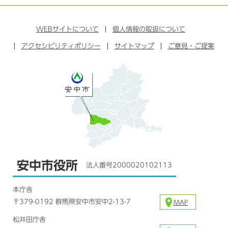
イ
ェ
イ
ー
ン
ン
イ
ッ
チ
ス
ス
タ
ュ
タ
WEB
サイトについて
個人情報の取扱について
ブ
ー
ー
グ
アクセシビリティポリシー
ッ
サイトマップ
ブ
ご意見・ご提案
ラ
ク
ム
安中市役所
法人番号2000020102113
本庁舎
〒379-0192 群馬県安中市安中2-13-7
MAP
松井田庁舎