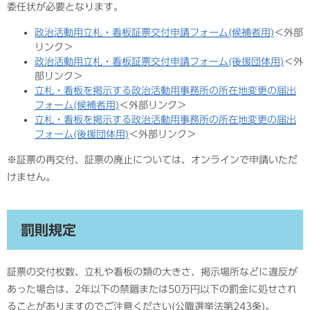
委任状が必要となります。
政治活動用立札・看板証票交付申請フォーム(候補者用)
＜外部
リンク＞
政治活動用立札・看板証票交付申請フォーム(後援団体用)
＜外
部リンク＞
立札・看板を掲示する政治活動用事務所の所在地変更の届出
フォーム(候補者用)
＜外部リンク＞
立札・看板を掲示する政治活動用事務所の所在地変更の届出
フォーム(後援団体用)
＜外部リンク＞
※証票の再交付、証票の廃止については、オンラインで申請いただ
けません。
罰則規定
証票の交付枚数、立札や看板の類の大きさ、掲示場所などに違反が
あった場合は、2年以下の禁錮または50万円以下の罰金に処せされ
ることがありますのでご注意ください(公職選挙法第243条)。