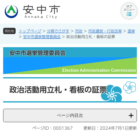
ペ
メ
ー
ニ
サ
ジ
ュ
ブ
の
ー
メ
先
を
トップページ
>
分類でさがす
>
市政
>
市政運営・行政改革
>
選挙
現在地
ニ
頭
飛
>
安中市選挙管理委員会
>
政治活動用立札・看板の証票
ュ
で
ば
ー
す。
し
安中市選挙管理委員会
ボ
て
タ
本
ン
文
へ
本
文
政治活動用立札・看板の証票
ページ内目次
ページID：0001367
更新日：2024年7月1日更新