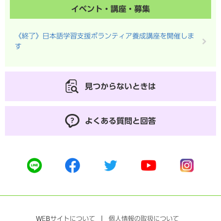
イベント・講座・募集
《終了》日本語学習支援ボランティア養成講座を開催しま
す
見つからないときは
よくある質問と回答
公
公
公
公
公
式
式
式
式
式
ラ
フ
ツ
ユ
イ
イ
ェ
イ
ー
ン
ン
イ
ッ
チ
ス
ス
タ
ュ
タ
WEB
サイトについて
個人情報の取扱について