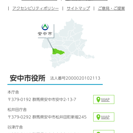
ブ
ー
ー
グ
アクセシビリティポリシー
ッ
サイトマップ
ブ
ご意見・ご提案
ラ
ク
ム
安中市役所
法人番号2000020102113
本庁舎
〒379-0192 群馬県安中市安中2-13-7
MAP
松井田庁舎
〒379-0292 群馬県安中市松井田町新堀245
MAP
谷津庁舎