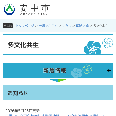
ペ
メ
ー
ニ
ジ
ュ
の
ー
先
を
トップページ
>
分類でさがす
>
くらし
>
国際交流
>
多文化共生
現在地
頭
飛
で
ば
本
す。
し
文
多文化共生
て
本
文
へ
新着情報
お知らせ
2026年5月26日更新