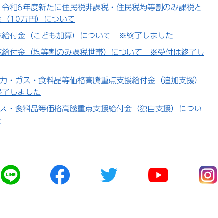
 令和6年度新たに住民税非課税・住民税均等割のみ課税と
（10万円）について
応給付金（こども加算）について ※終了しました
応給付金（均等割のみ課税世帯）について ※受付は終了し
電力・ガス・食料品等価格高騰重点支援給付金（追加支援）
終了しました
ガス・食料品等価格高騰重点支援給付金（独自支援）につい
た
公
公
公
公
公
式
式
式
式
式
ラ
フ
ツ
ユ
イ
イ
ェ
イ
ー
ン
ン
イ
ッ
チ
ス