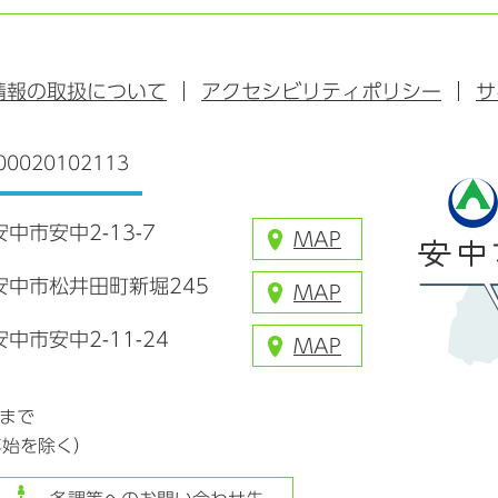
ス
タ
ュ
タ
ブ
ー
ー
グ
ッ
ブ
ラ
情報の取扱について
アクセシビリティポリシー
サ
ク
ム
0020102113
安中市安中2-13-7
MAP
県安中市松井田町新堀245
MAP
安中市安中2-11-24
MAP
分まで
年始を除く）