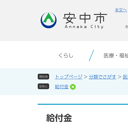
ペ
メ
本文へ
ー
ニ
ジ
ュ
の
ー
先
を
頭
飛
で
ば
す。
し
くらし
医療・福
て
本
文
トップページ
>
分類でさがす
>
医
現在地
へ
給付金
足あと
本
文
給付金