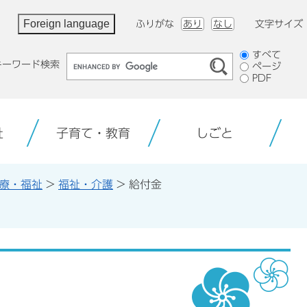
Foreign language
ふりがな
あり
なし
文字サイズ
検
すべて
キーワード検索
ページ
索
PDF
対
象
祉
子育て・教育
しごと
療・福祉
>
福祉・介護
>
給付金