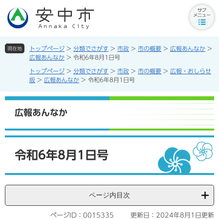
ペ
メ
ー
ニ
サ
ジ
ュ
ブ
の
ー
メ
先
を
トップページ
>
分類でさがす
>
市政
>
市の概要
>
広報あんなか
>
現在地
ニ
頭
飛
広報あんなか
>
令和6年8月1日号
ュ
で
ば
トップページ
>
分類でさがす
>
市政
>
市の概要
>
広報・おしらせ
ー
す。
し
版
>
広報あんなか
>
令和6年8月1日号
ボ
て
タ
本
ン
文
広報あんなか
へ
本
文
令和6年8月1日号
ページ内目次
ページID：0015335
更新日：2024年8月1日更新