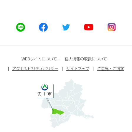
公
公
公
公
公
式
式
式
式
式
ラ
フ
ツ
ユ
イ
イ
ェ
イ
ー
ン
ン
イ
ッ
チ
ス
ス
タ
ュ
タ
WEB
サイトについて
個人情報の取扱について
ブ
ー
ー
グ
アクセシビリティポリシー
ッ
サイトマップ
ブ
ご意見・ご提案
ラ
ク
ム