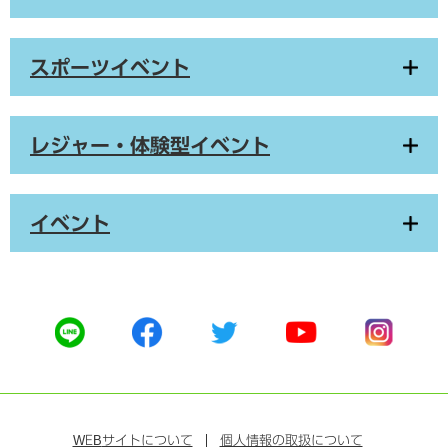
スポーツイベント
レジャー・体験型イベント
イベント
公
公
公
公
公
式
式
式
式
式
ラ
フ
ツ
ユ
イ
イ
ェ
イ
ー
ン
ン
イ
ッ
チ
ス
ス
タ
ュ
タ
WEB
サイトについて
個人情報の取扱について