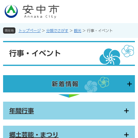
ペ
メ
ー
ニ
ジ
ュ
の
ー
先
を
トップページ
>
分類でさがす
>
観光
>
行事・イベント
現在地
頭
飛
で
ば
本
す。
し
文
行事・イベント
て
本
文
へ
新着情報
年間行事
郷土芸能・まつり