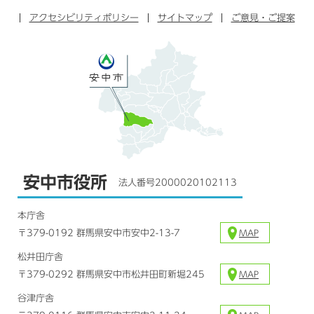
ブ
ー
ー
グ
アクセシビリティポリシー
ッ
サイトマップ
ブ
ご意見・ご提案
ラ
ク
ム
安中市役所
法人番号2000020102113
本庁舎
〒379-0192 群馬県安中市安中2-13-7
MAP
松井田庁舎
〒379-0292 群馬県安中市松井田町新堀245
MAP
谷津庁舎