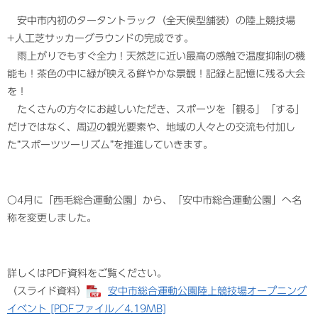
安中市内初のタータントラック（全天候型舗装）の陸上競技場
+人工芝サッカーグラウンドの完成です。
雨上がりでもすぐ全力！天然芝に近い最高の感触で温度抑制の機
能も！茶色の中に緑が映える鮮やかな景観！記録と記憶に残る大会
を！
たくさんの方々にお越しいただき、スポーツを「観る」「する」
だけではなく、周辺の観光要素や、地域の人々との交流も付加し
た“スポーツツーリズム”を推進していきます。​
〇4月に「西毛総合運動公園」から、「安中市総合運動公園」へ名
称を変更しました。
詳しくはPDF資料をご覧ください。
（スライド資料）
安中市総合運動公園陸上競技場オープニング
イベント [PDFファイル／4.19MB]