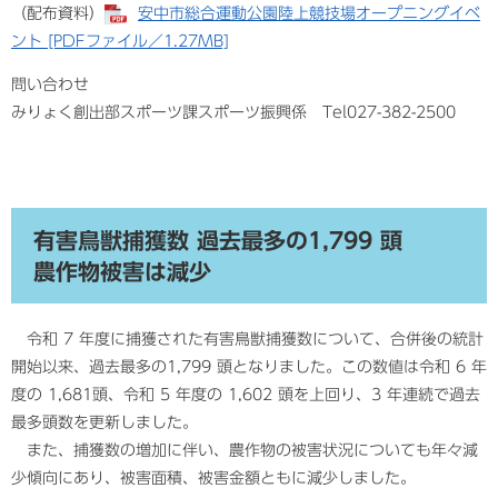
（配布資料）
安中市総合運動公園陸上競技場オープニングイベ
ント [PDFファイル／1.27MB]
​問い合わせ
みりょく創出部スポーツ課スポーツ振興係 Tel027-382-2500
有害鳥獣捕獲数 過去最多の1,799 頭
農作物被害は減少
令和 7 年度に捕獲された有害鳥獣捕獲数について、合併後の統計
開始以来、過去最多の1,799 頭となりました。この数値は令和 6 年
度の 1,681頭、令和 5 年度の 1,602 頭を上回り、3 年連続で過去
最多頭数を更新しました。
また、捕獲数の増加に伴い、農作物の被害状況についても年々減
少傾向にあり、被害面積、被害金額ともに減少しました。