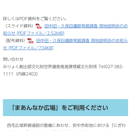
詳しくはPDF資料をご覧ください。
（スライド資料）
田中田・久保田遺跡発掘調査 現地説明会のお
知らせ [PDFファイル／2.52MB]
​（配布資料）
田中田・久保田遺跡発掘調査 現地説明会のお知ら
せ [PDFファイル／734KB]
問い合わせ
みりょく創出部文化財世界遺産推進課埋蔵文化財係 Tel027-382-
1111（内線2402）
「まあんなか広場」をご利用ください
西毛広域幹線道路の整備にあわせ、安中市街地における「にぎわ