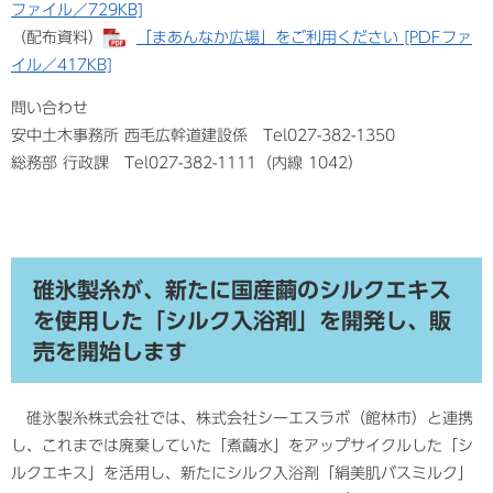
ファイル／729KB]
​（配布資料）
「まあんなか広場」をご利用ください [PDFファ
イル／417KB]
問い合わせ
安中土木事務所 西毛広幹道建設係 Tel027-382-1350
​総務部 行政課 Tel027-382-1111（内線 1042）
碓氷製糸が、新たに国産繭のシルクエキス
を使用した「シルク入浴剤」を開発し、販
売を開始します
碓氷製糸株式会社では、株式会社シーエスラボ（館林市）と連携
し、これまでは廃棄していた「煮繭水」をアップサイクルした「シ
ルクエキス」を活用し、新たにシルク入浴剤「絹美肌バスミルク」