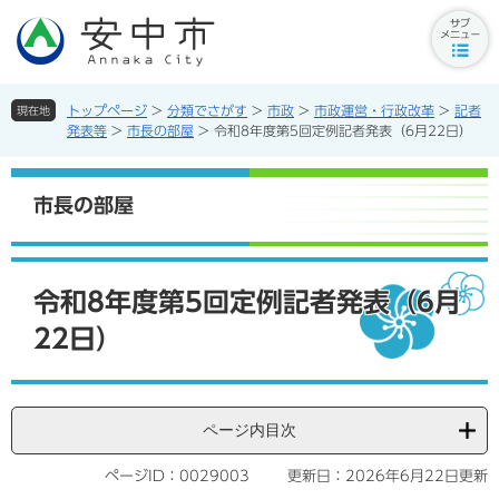
ペ
メ
ー
ニ
サ
ジ
ュ
ブ
の
ー
メ
先
を
トップページ
>
分類でさがす
>
市政
>
市政運営・行政改革
>
記者
現在地
ニ
頭
飛
発表等
>
市長の部屋
>
令和8年度第5回定例記者発表（6月22日）
ュ
で
ば
ー
す。
し
ボ
て
市長の部屋
タ
本
ン
文
へ
本
文
令和8年度第5回定例記者発表（6月
22日）
ページ内目次
ページID：0029003
更新日：2026年6月22日更新