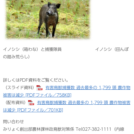
イノシシ（箱わな）と捕獲隊員 イノシシ（田んぼ
の踏み荒らし）
詳しくはPDF資料をご覧ください。
（スライド資料）
有害鳥獣捕獲数 過去最多の 1,799 頭 農作物
被害は減少 [PDFファイル／758KB]
​（配布資料）​
有害鳥獣捕獲数 過去最多の 1,799 頭 農作物被害
は減少 [PDFファイル／701KB]
問い合わせ
みりょく創出部農林課林政鳥獣対策係 Tel027-382-1111（内線