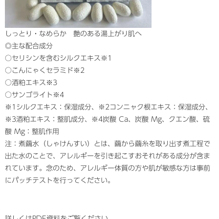
しっとり・なめらか 艶のある湯上がり肌へ
◎主な配合成分
○セリシンを含むシルクエキス※1
○こんにゃくセラミド※2
○酒粕エキス※3
○サンゴライト※4
※1シルクエキス：保湿成分、※2コンニャク根エキス：保湿成分、
※3酒粕エキス：整肌成分、※4炭酸 Ca、炭酸 Mg、クエン酸、硫
酸 Mg：整肌作用
注：煮繭水（しゃけんすい）とは、繭から繭糸を取り出す煮工程で
出た水のことで、アレルギーを引き起こすおそれがある成分が含ま
れています。念のため、アレルギー体質の方や肌が敏感な方は事前
にパッチテストを行ってください。
詳しくはPDF資料をご覧ください。