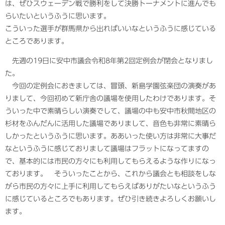
は、ぜひスウェーデン戦で勝利をして決勝トーナメントに進んでも
らいたいというふうに思います。
こういった選手が群馬県から出ればいいなというふうに感じている
ところであります。
先週の19日に安中市議会令和8年第2回定例会が閉会となりまし
た。
今回の定例会におきましては、冒頭、新島学園弦楽団の演奏があ
りまして、今回初めて新庁舎の議場を使用したわけであります。そ
ういった中で素晴らしい演奏でして、議場の中も安中市秋間地区の
杉材をふんだんに活用した議場でありまして、音色も非常に素晴ら
しかったというふうに思います。ああいった使い方は非常に大事だ
なというふうに感じておりまして議場はフラットになってますの
で、基本的には市民の方々にも利用してもらえるような作りになっ
ております。 そういったことから、これから議会とも相談をしな
がら市民の方々に上手に利用してもらえばありがたいなというふう
に感じているところでもあります。ぜひ引き続きよろしくお願いし
ます。