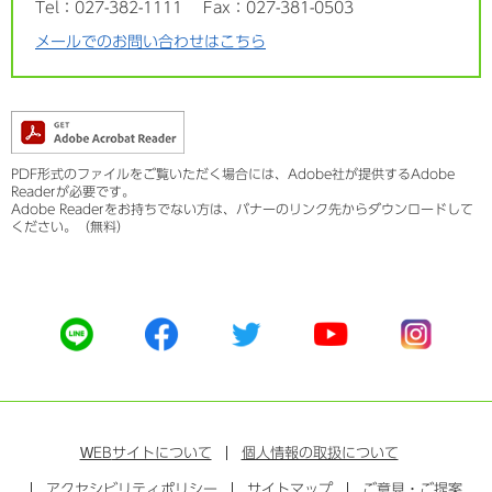
Tel：027-382-1111
Fax：027-381-0503
メールでのお問い合わせはこちら
PDF形式のファイルをご覧いただく場合には、Adobe社が提供するAdobe
Readerが必要です。
Adobe Readerをお持ちでない方は、バナーのリンク先からダウンロードして
ください。（無料）
公
公
公
公
公
式
式
式
式
式
ラ
フ
ツ
ユ
イ
イ
ェ
イ
ー
ン
ン
イ
ッ
チ
ス
ス
タ
ュ
タ
WEB
サイトについて
個人情報の取扱について
ブ
ー
ー
グ
アクセシビリティポリシー
ッ
サイトマップ
ブ
ご意見・ご提案
ラ