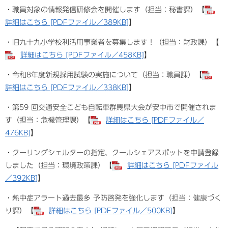
・職員対象の情報発信研修会を開催します（担当：秘書課）【
詳細はこちら [PDFファイル／389KB]
】
・旧九十九小学校利活用事業者を募集します！（担当：財政課）【
詳細はこちら [PDFファイル／458KB]
】
・令和8年度新規採用試験の実施について（担当：職員課）【
詳細はこちら [PDFファイル／338KB]
】
・第59 回交通安全こども自転車群馬県大会が安中市で開催されま
す（担当：危機管理課）【
詳細はこちら [PDFファイル／
476KB]
】
・クーリングシェルターの指定、クールシェアスポットを申請登録
しました（担当：環境政策課）【
詳細はこちら [PDFファイル
／392KB]
】
・熱中症アラート過去最多 予防啓発を強化します（担当：健康づく
り課）【
詳細はこちら [PDFファイル／500KB]
】