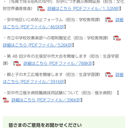
・「写真で見る昭和の安中」 好評につき展示期間延長（担当：文化
財世界遺産推進）【
詳細はこちら [PDFファイル／1.32MB]
】
・安中地区いじめ防止フォーラム（担当：学校教育課）【
詳細
はこちら [PDFファイル／465KB]
】
・市立中学校吹奏楽部への寄附贈呈式（担当：学校教育課）【
詳細はこちら [PDFファイル／526KB]
】
・第 48 回少年の主張安中市大会を開催します（担当：生涯学習
課）【
詳細はこちら [PDFファイル／788KB]
】
・親と子の木工広場を開催します（担当：生涯学習課）【
詳細
はこちら [PDFファイル／391KB]
】
・安中市立碓氷病院職員採用試験について（担当：碓氷病院）【
詳細はこちら [PDFファイル／396KB]
】
皆さまのご意見をお聞かせください