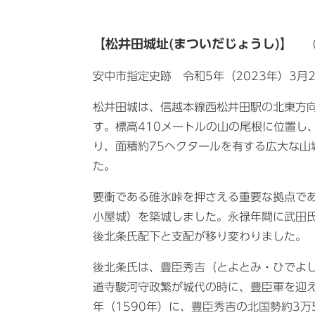
【松井田城址(まついだじょうし)】
（
安中市指定史跡 令和5年（2023年）3月
松井田城は、信越本線西松井田駅の北東方向
す。標高410メートルの山の尾根に位置し
り、面積約75ヘクタールを有する広大な山
た。
要衝である碓氷峠を押さえる重要な拠点であ
小屋城）を築城しました。永禄年間に武田
後北条氏配下と支配が移り変わりました。
後北条氏は、豊臣秀吉（とよとみ・ひでよ
道寺駿河守政繁が城代の時に、豊臣軍を迎え
年（1590年）に、豊臣秀吉の北国勢約3