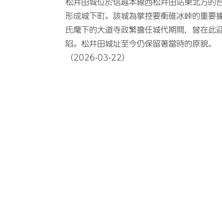
松井田城位於信越本線西松井田站東北方的
形成城下町。該城為掌控要衝碓冰峠的重要據
氏麾下的大道寺政繁擔任城代期間，曾在此迎
陷。松井田城址至今仍保留著當時的原貌。
（2026-03-22）