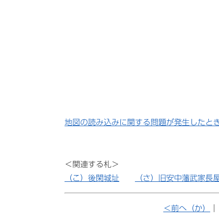
地図の読み込みに関する問題が発生したと
＜関連する札＞
（こ）後閑城址
（さ）旧安中藩武家長
＜前へ（か）