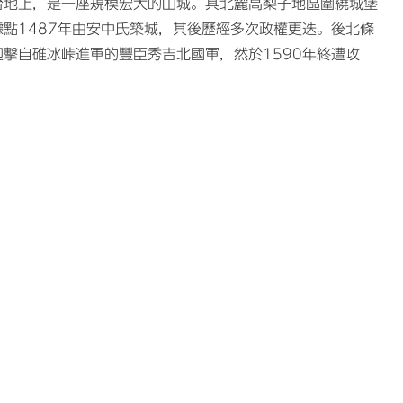
台地上，是一座規模宏大的山城。其北麓高梨子地區圍繞城堡
點1487年由安中氏築城，其後歷經多次政權更迭。後北條
擊自碓冰峠進軍的豐臣秀吉北國軍，然於1590年終遭攻