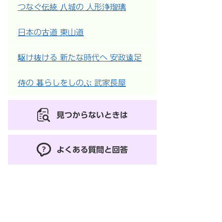
つなぐ伝統 八城の 人形浄瑠璃
日本の古道 東山道
駆け抜ける 新たな時代へ 安政遠足
侍の 暮らしをしのぶ 武家長屋
見つからないときは
よくある質問と回答