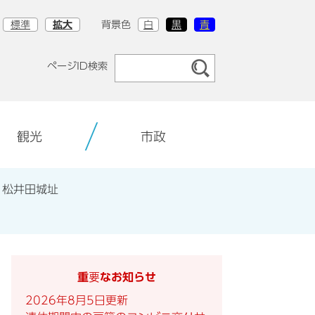
標準
拡大
背景色
白
黒
青
ページID検索
観光
市政
 松井田城址
重要なお知らせ
2026年8月5日更新