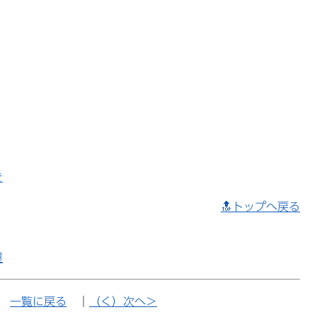
き
🔝トップへ戻る
屋
｜
一覧に戻る
｜
（く）次へ＞