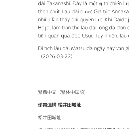
đài Takanashi. Đây là một vị trí chiến 
then chốt. Lâu đài được Gia tộc Annak
nhiều lần thay đổi quyền lực. Khi Daido
Hōjō, làm trấn thủ lâu đài, ông đã đó
tiến quân qua đèo Usui. Tuy nhiên, lâu
Di tích lâu đài Matsuida ngày nay vẫn 
（2026-03-22）
繁體中文（繁体中国語）
珍貴遺構 松井田城址
松井田城址