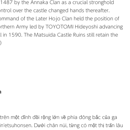
n 1487 by the Annaka Clan as a crucial stronghold
ontrol over the castle changed hands thereafter.
mand of the Later Hojo Clan held the position of
 Northern Army led by TOYOTOMI Hideyoshi advancing
l in 1590. The Matsuida Castle Ruins still retain the
2）
a
trên một đỉnh đồi rộng lớn về phía đông bắc của ga
n'etsuhonsen. Dưới chân núi, từng có một thị trấn lâu