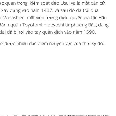
lược quan trọng, kiểm soát đèo Usui và là một căn cứ
a xây dựng vào năm 1487, và sau đó đã trải qua
ji Masashige, một viên tướng dưới quyền gia tộc Hậu
n đánh quân Toyotomi Hideyoshi từ phương Bắc, đang
 đài đã bị rơi vào tay quân địch vào năm 1590.
giữ được nhiều đặc điểm nguyên vẹn của thời kỳ đó.