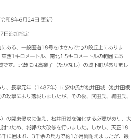
令和8年6月24日 更新）​
27日追加指定
にある、一般国道18号をはさんで北の段丘上にありま
、東西1キロメートル、南北1.5キロメートルの範囲にあ
城です。北麓には高梨子（たかなし）の城下町がありまし
り、長享元年（1487年）に安中氏が松井田城（松井田根
氏の攻撃により落城しましたが、その後、武田氏、織田氏、
し）の関東侵攻に備え、松井田城を強化する必要があり、大
討つため、城郭の大改修を行いました。しかし、天正18
万5千に囲まれ、3千余の兵力で約1か月間耐えましたが、最