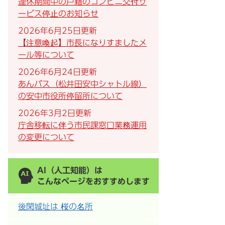
連休期間中の戸籍のコンビニ交付サ
ービス停止のお知らせ
2026年6月25日更新
【注意喚起】市長になりすましたメ
ール等について
2026年6月24日更新
あんバス（松井田安中シャトル線）
の安中市役所停留所について
2026年3月2日更新
庁舎移転に伴う市民課窓口業務運用
の変更について
AI（人工知能）は
こんなページをおすすめします
後閑城址は 桜の名所