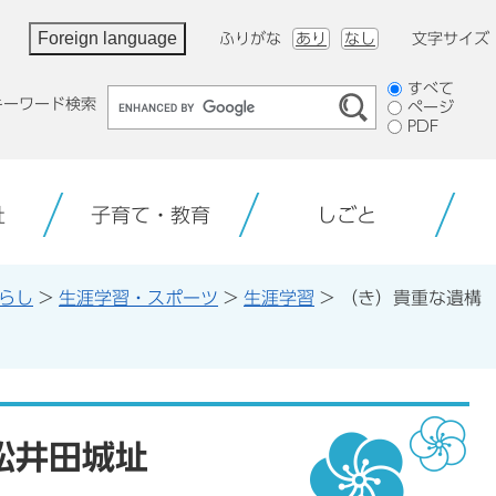
Foreign language
ふりがな
あり
なし
文字サイズ
検
すべて
キーワード検索
ページ
索
PDF
対
象
祉
子育て・教育
しごと
らし
>
生涯学習・スポーツ
>
生涯学習
>
（き）貴重な遺構
松井田城址