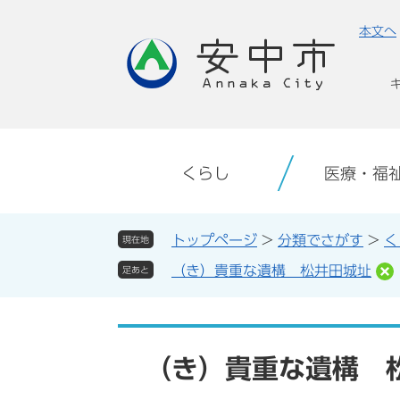
ペ
メ
本文へ
ー
ニ
ジ
ュ
の
ー
先
を
頭
飛
で
ば
す。
し
くらし
医療・福
て
本
文
トップページ
>
分類でさがす
>
く
現在地
へ
（き）貴重な遺構 松井田城址
足あと
本
文
（き）貴重な遺構 