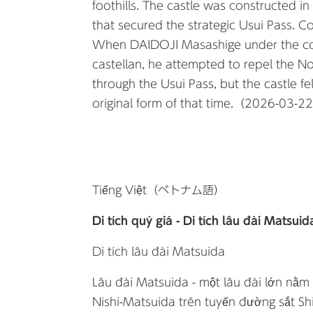
foothills. The castle was constructed i
that secured the strategic Usui Pass. C
When DAIDOJI Masashige under the com
castellan, he attempted to repel the
through the Usui Pass, but the castle fel
original form of that time.（2026-03-2
Tiếng Việt（ベトナム語）
Di tích quý giá - Di tích lâu đài Matsuid
Di tích lâu đài Matsuida
Lâu đài Matsuida - một lâu đài lớn nằm 
Nishi-Matsuida trên tuyến đường sắt Shi