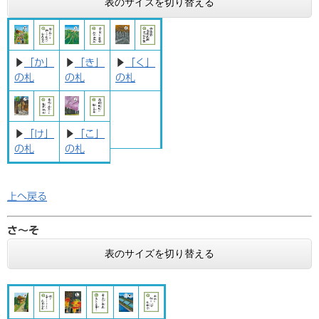
表のサイズを切り替える
▶
「か」
▶
「き」
▶
「く」
の札
の札
の札
▶
「け」
▶
「こ」
の札
の札
上へ戻る
さ〜そ
表のサイズを切り替える