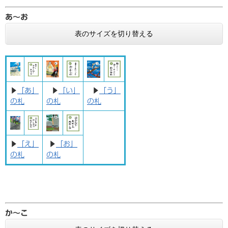
あ〜お
表のサイズを切り替える
▶
「あ」
▶
「い」
▶
「う」
の札
の札
の札
▶
「え」
▶
「お」
の札
の札
か〜こ