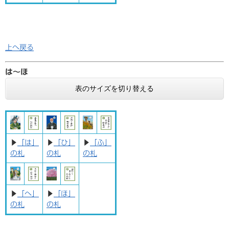
上へ戻る
は〜ほ
表のサイズを切り替える
▶
「は」
▶
「ひ」
▶
「ふ」
の札
の札
の札
▶
「へ」
▶
「ほ」
の札
の札