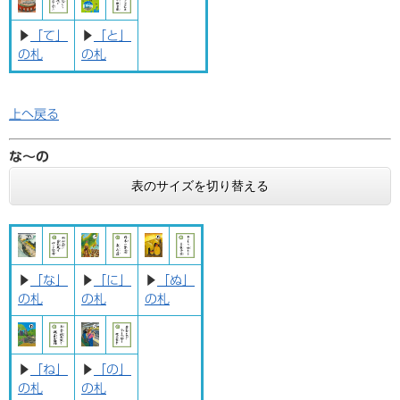
▶
「て」
▶
「と」
の札
の札
上へ戻る
な〜の
表のサイズを切り替える
▶
「な」
▶
「に」
▶
「ぬ」
の札
の札
の札
▶
「ね」
▶
「の」
の札
の札