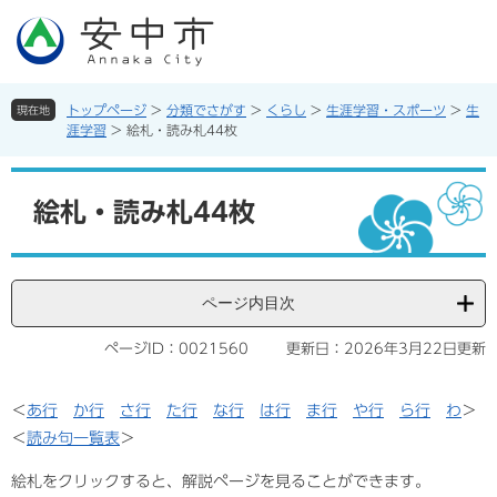
ペ
メ
ー
ニ
ジ
ュ
の
ー
先
を
トップページ
>
分類でさがす
>
くらし
>
生涯学習・スポーツ
>
生
現在地
頭
飛
涯学習
>
絵札・読み札44枚
で
ば
す。
し
本
て
文
絵札・読み札44枚
本
文
へ
ページ内目次
ページID：0021560
更新日：2026年3月22日更新
＜
あ行
か行
さ行
た行
な行
は行
ま行
や行
ら行
わ
＞
＜
読み句一覧表
＞
絵札をクリックすると、解説ページを見ることができます。