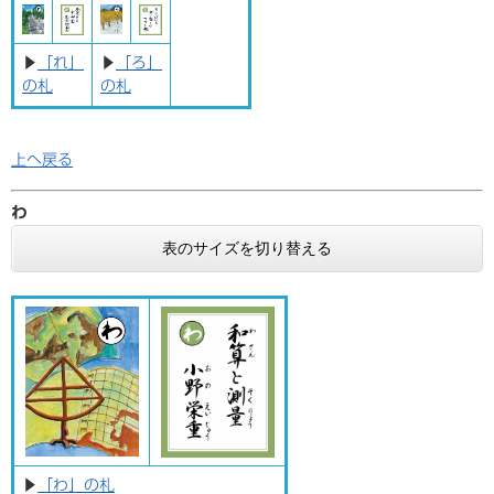
▶
「れ」
▶
「ろ」
の札
の札
上へ戻る
わ
表のサイズを切り替える
▶
「わ」の札