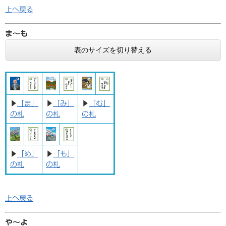
上へ戻る
ま〜も
表のサイズを切り替える
▶
「ま」
▶
「み」
▶
「む」
の札
の札
の札
▶
「め」
▶
「も」
の札
の札
上へ戻る
や〜よ