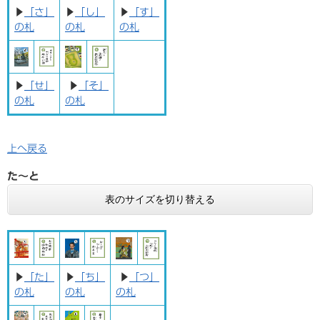
▶
「さ」
▶
「し」
▶
「す」
の札
の札
の札
▶
「せ」
▶
「そ」
の札
の札
上へ戻る
た〜と
表のサイズを切り替える
▶
「た」
▶
「ち」
▶
「つ」
の札
の札
の札​