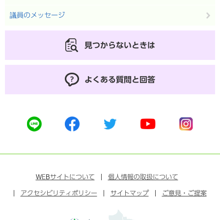
議員のメッセージ
見つからないときは
よくある質問と回答
公
公
公
公
公
式
式
式
式
式
ラ
フ
ツ
ユ
イ
イ
ェ
イ
ー
ン
ン
イ
ッ
チ
ス
ス
タ
ュ
タ
WEB
サイトについて
個人情報の取扱について
ブ
ー
ー
グ
アクセシビリティポリシー
ッ
サイトマップ
ブ
ご意見・ご提案
ラ
ク
ム