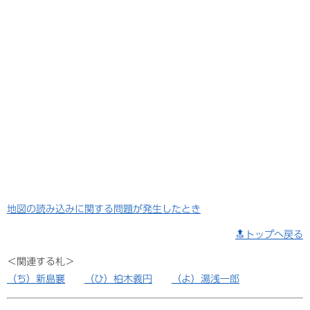
地図の読み込みに関する問題が発生したとき
🔝トップへ戻る
＜関連する札＞
（ち）新島襄
（ひ）柏木義円
（よ）湯浅一郎