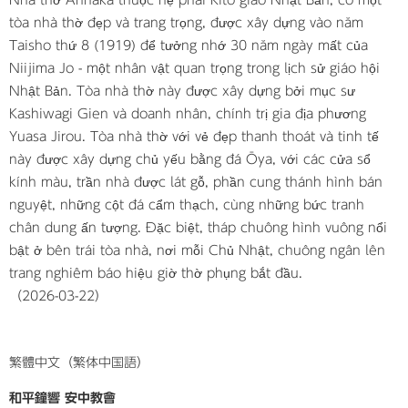
Nhà thờ Annaka thuộc hệ phái Kitô giáo Nhật Bản, có một
tòa nhà thờ đẹp và trang trọng, được xây dựng vào năm
Taisho thứ 8 (1919) để tưởng nhớ 30 năm ngày mất của
Niijima Jo - một nhân vật quan trọng trong lịch sử giáo hội
Nhật Bản. Tòa nhà thờ này được xây dựng bởi mục sư
Kashiwagi Gien và doanh nhân, chính trị gia địa phương
Yuasa Jirou. Tòa nhà thờ với vẻ đẹp thanh thoát và tinh tế
này được xây dựng chủ yếu bằng đá Ōya, với các cửa sổ
kính màu, trần nhà được lát gỗ, phần cung thánh hình bán
nguyệt, những cột đá cẩm thạch, cùng những bức tranh
chân dung ấn tượng. Đặc biệt, tháp chuông hình vuông nổi
bật ở bên trái tòa nhà, nơi mỗi Chủ Nhật, chuông ngân lên
trang nghiêm báo hiệu giờ thờ phụng bắt đầu.
​（2026-03-22）
繁體中文（繁体中国語）
和平鐘響 安中教會