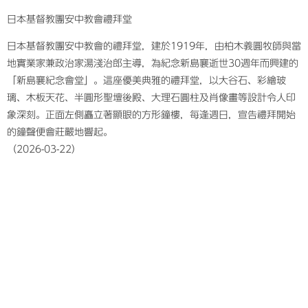
日本基督教團安中教會禮拜堂
日本基督教團安中教會的禮拜堂，建於1919年，由柏木義圓牧師與當
地實業家兼政治家湯淺治郎主導，為紀念新島襄逝世30週年而興建的
「新島襄紀念會堂」。這座優美典雅的禮拜堂，以大谷石、彩繪玻
璃、木板天花、半圓形聖壇後殿、大理石圓柱及肖像畫等設計令人印
象深刻。正面左側矗立著顯眼的方形鐘樓，每逢週日，宣告禮拜開始
的鐘聲便會莊嚴地響起。
​（2026-03-22）