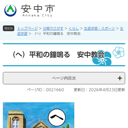
ペ
メ
ー
ニ
ジ
ュ
の
ー
先
を
トップページ
>
分類でさがす
>
くらし
>
生涯学習・スポーツ
>
生
現在地
頭
飛
涯学習
>
（へ）平和の鐘鳴る 安中教会
で
ば
す。
し
本
て
文
（へ）平和の鐘鳴る 安中教会
本
文
へ
ページ内目次
ページID：0021660
更新日：2026年4月23日更新