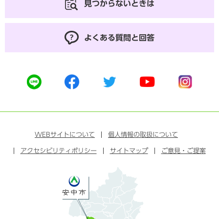
見つからないときは
よくある質問と回答
公
公
公
公
公
式
式
式
式
式
ラ
フ
ツ
ユ
イ
イ
ェ
イ
ー
ン
ン
イ
ッ
チ
ス
ス
タ
ュ
タ
WEB
サイトについて
個人情報の取扱について
ブ
ー
ー
グ
アクセシビリティポリシー
ッ
サイトマップ
ブ
ご意見・ご提案
ラ
ク
ム