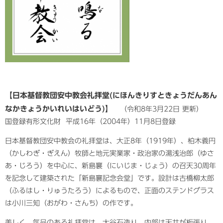
【日本基督教団安中教会礼拝堂
(にほんきりすときょうだんあん
なかきょうかいれいはいどう)】
（令和8年3月22日 更新）​
国登録有形文化財 平成16年（2004年）11月8日登録​
日本基督教団安中教会の礼拝堂は、大正8年（1919年）、柏木義円
（かしわぎ・ぎえん）牧師と地元実業家・政治家の湯浅治郎（ゆさ
あ・じろう）を中心に、新島襄（にいじま・じょう）の召天30周年
を記念して建築された「新島襄記念会堂」です。設計は古橋柳太郎
（ふるはし・りゅうたろう）によるもので、正面のステンドグラス
は小川三知（おがわ・さんち）の作です。
美しく、気品のある礼拝堂は、大谷石造り、内部は天井が板張り