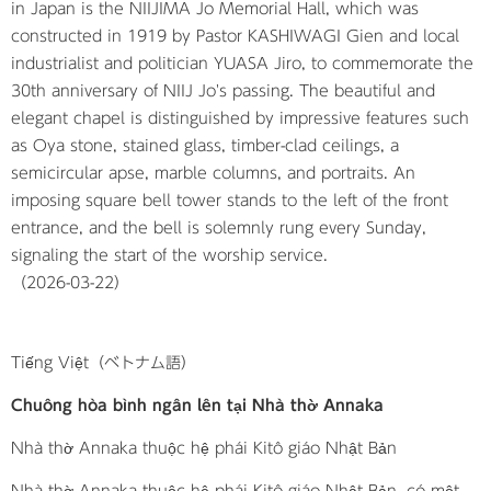
in Japan is the NIIJIMA Jo Memorial Hall, which was
constructed in 1919 by Pastor KASHIWAGI Gien and local
industrialist and politician YUASA Jiro, to commemorate the
30th anniversary of NIIJ Jo's passing. The beautiful and
elegant chapel is distinguished by impressive features such
as Oya stone, stained glass, timber-clad ceilings, a
semicircular apse, marble columns, and portraits. An
imposing square bell tower stands to the left of the front
entrance, and the bell is solemnly rung every Sunday,
signaling the start of the worship service.​
（2026-03-22）
Tiếng Việt（ベトナム語）
Chuông hòa bình ngân lên tại Nhà thờ Annaka
Nhà thờ Annaka thuộc hệ phái Kitô giáo Nhật Bản