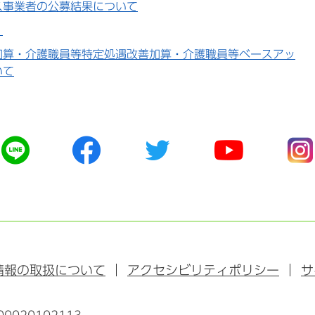
ス事業者の公募結果について
？
加算・介護職員等特定処遇改善加算・介護職員等ベースアッ
いて
公
公
公
公
公
式
式
式
式
式
ラ
フ
ツ
ユ
イ
イ
ェ
イ
ー
ン
ン
イ
ッ
チ
ス
ス
タ
ュ
タ
ブ
ー
ー
グ
ッ
ブ
ラ
情報の取扱について
アクセシビリティポリシー
サ
ク
ム