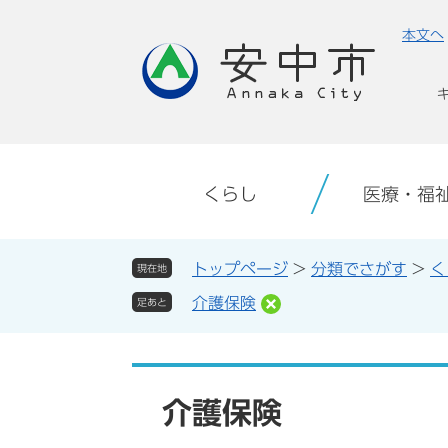
ペ
メ
本文へ
ー
ニ
ジ
ュ
の
ー
先
を
頭
飛
で
ば
す。
し
くらし
医療・福
て
本
文
トップページ
>
分類でさがす
>
く
現在地
へ
介護保険
足あと
本
文
介護保険