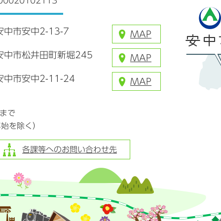
0020102113
安中市安中2-13-7
MAP
県安中市松井田町新堀245
MAP
安中市安中2-11-24
MAP
分まで
年始を除く）
各課等へのお問い合わせ先