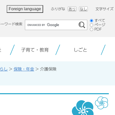
Foreign language
ふりがな
あり
なし
文字サイズ
検
すべて
キーワード検索
ページ
索
PDF
対
象
祉
子育て・教育
しごと
らし
>
保険・年金
>
介護保険